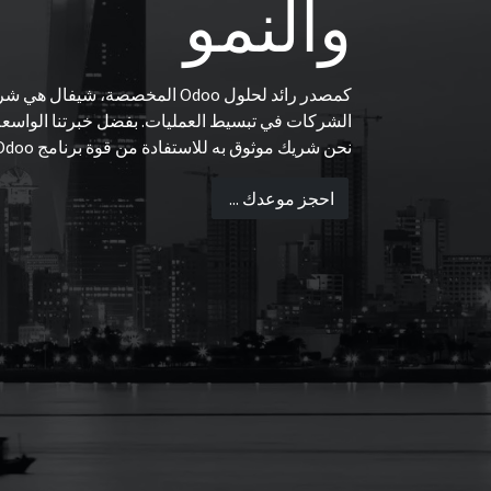
والنمو
كمصدر رائد لحلول Odoo المخصصة، شيفا
الشركات في تبسيط العمليات. بفضل خبرتنا الواسع
نحن شريك موثوق به للاستفادة من قوة برنامج Odoo.
احجز موعدك ...